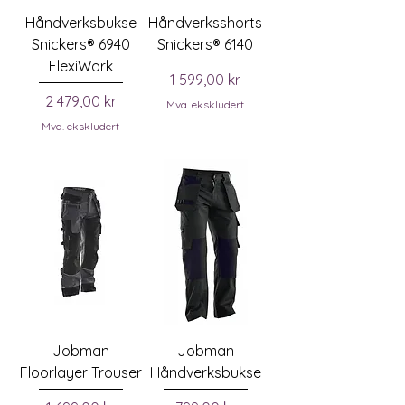
Håndverksbukse
Håndverksshorts
Snickers® 6940
Snickers® 6140
FlexiWork
Pris
1 599,00 kr
Pris
2 479,00 kr
Mva. ekskludert
Mva. ekskludert
Jobman
Jobman
Floorlayer Trouser
Håndverksbukse