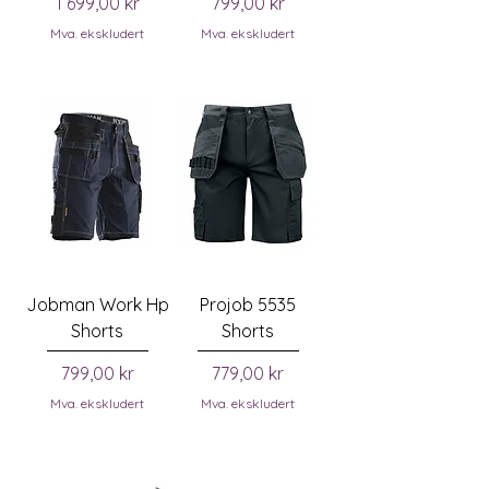
Pris
Pris
1 699,00 kr
799,00 kr
Mva. ekskludert
Mva. ekskludert
Jobman Work Hp
Projob 5535
Shorts
Shorts
Pris
Pris
799,00 kr
779,00 kr
Mva. ekskludert
Mva. ekskludert