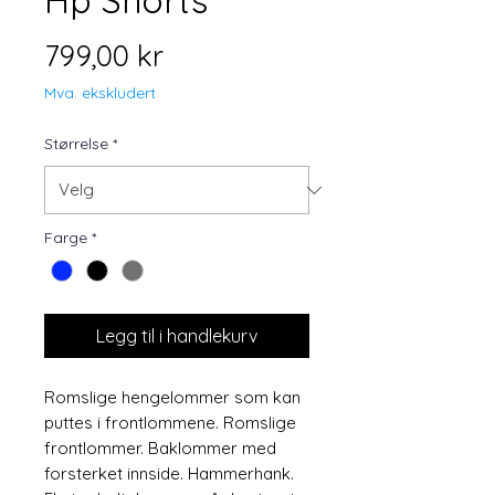
Hp Shorts
Pris
799,00 kr
Mva. ekskludert
Størrelse
*
Farge
*
Legg til i handlekurv
Romslige hengelommer som kan
puttes i frontlommene. Romslige
frontlommer. Baklommer med
forsterket innside. Hammerhank.