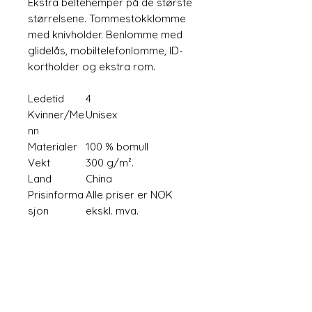
Ekstra beltehemper på de største
størrelsene. Tommestokklomme
med knivholder. Benlomme med
glidelås, mobiltelefonlomme, ID-
kortholder og ekstra rom.
Ledetid
4
Kvinner/Me
Unisex
nn
Materialer
100 % bomull
Vekt
300 g/m².
Land
China
Prisinforma
Alle priser er NOK
sjon
ekskl. mva.