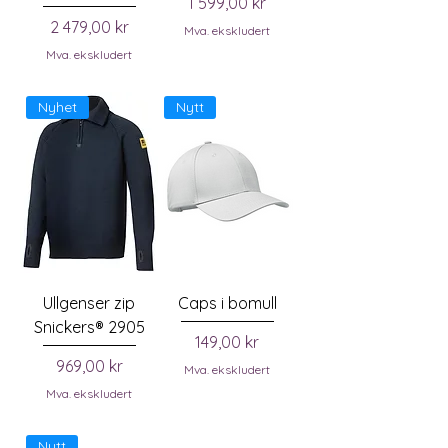
Pris
1 599,00 kr
Pris
2 479,00 kr
Mva. ekskludert
Mva. ekskludert
Nyhet
Nytt
Ullgenser zip
Caps i bomull
Snickers® 2905
Pris
149,00 kr
Pris
969,00 kr
Mva. ekskludert
Mva. ekskludert
Nytt