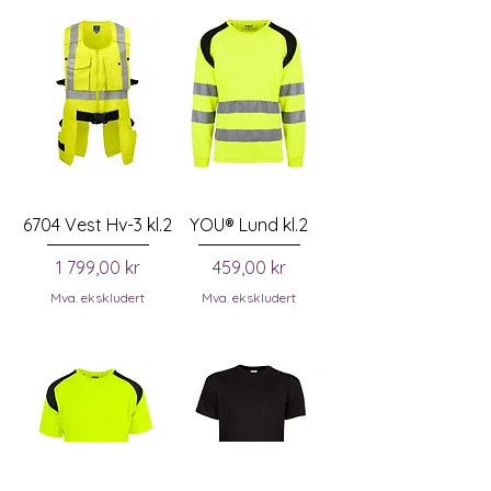
6704 Vest Hv-3 kl.2
YOU® Lund kl.2
Pris
Pris
1 799,00 kr
459,00 kr
Mva. ekskludert
Mva. ekskludert