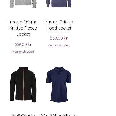
Tracker Original
Tracker Original
Knitted Fleece
Hood Jacket
Jacket
Pris
559,00 kr
Pris
669,00 kr
Mva. ekskludert
Mva. ekskludert
You® Gausta
YOU® Milano Pique