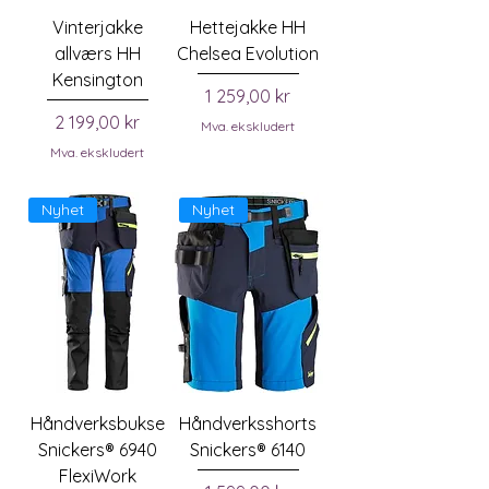
Vinterjakke
Hettejakke HH
allværs HH
Chelsea Evolution
Kensington
Pris
1 259,00 kr
Pris
2 199,00 kr
Mva. ekskludert
Mva. ekskludert
Nyhet
Nyhet
Håndverksbukse
Håndverksshorts
Snickers® 6940
Snickers® 6140
FlexiWork