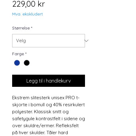
Pris
229,00 kr
Mva. ekskludert
Størrelse
*
Farge
*
Legg til i handlekurv
Ekstrem slitesterk unisex PRO t-
skjorte i bomull og 40% resirkulert
polyester. Klassisk snitt og
safetygule kontrastfelt i sidene og
over skuldre/ermer. Refleksfelt
på hver skulder. Tåler hard