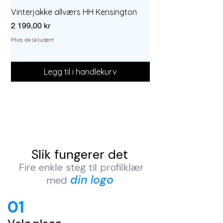
Vinterjakke allværs HH Kensington
Hettejakke HH Chels
Pris
Pris
2 199,00 kr
1 259,00 kr
Mva. ekskludert
Mva. ekskludert
Legg til i handlekurv
Slik fungerer det
Fire enkle steg til profilklær
din logo
med
01