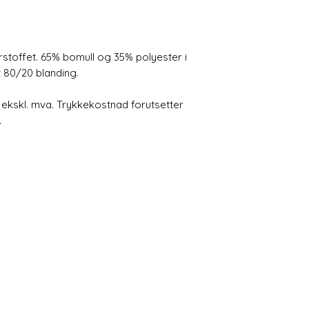
rstoffet. 65% bomull og 35% polyester i
lt 80/20 blanding.
 ekskl. mva. Trykkekostnad forutsetter
.
Firmaprint.no
Prisene på nettsiden er eks. MVA
Postfirmaprint@gmail.com
©2023 av Firmaprint.no
er eks.mva. Vi reserverer oss for evnt. skrivefeil. Priser kan når som
Prøver som bestilles kan ikke leveres tilbake.