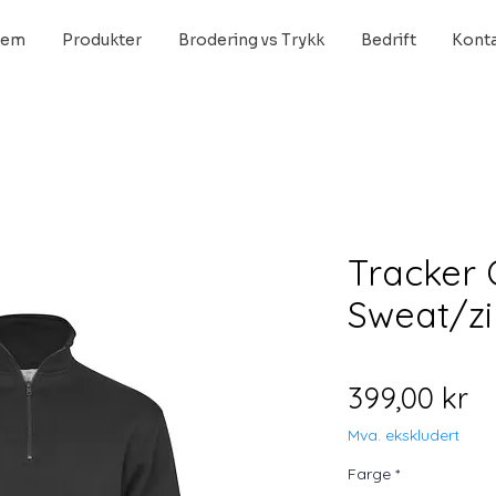
jem
Produkter
Brodering vs Trykk
Bedrift
Kont
Tracker 
Sweat/z
Pr
399,00 kr
Mva. ekskludert
Farge
*