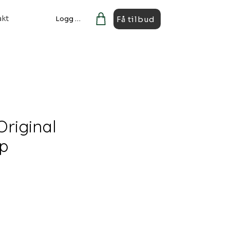
akt
Få tilbud
Logg Inn
Original
ip
is