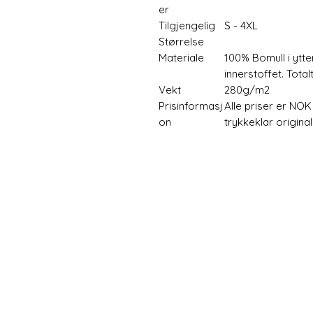
er
Tilgjengelig
S - 4XL
Størrelse
Materiale
100% Bomull i ytte
innerstoffet. Tota
Vekt
280g/m2
Prisinformasj
Alle priser er NOK
on
trykkeklar original
Alle priser på nettsiden 