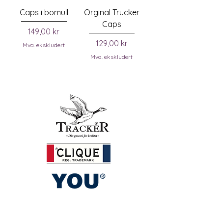
Caps i bomull
Orginal Trucker
Caps
Pris
149,00 kr
Pris
129,00 kr
Mva. ekskludert
Mva. ekskludert